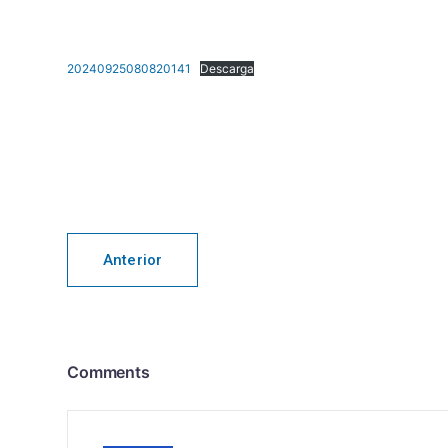
20240925080820141
Descarga
Anterior
Comments